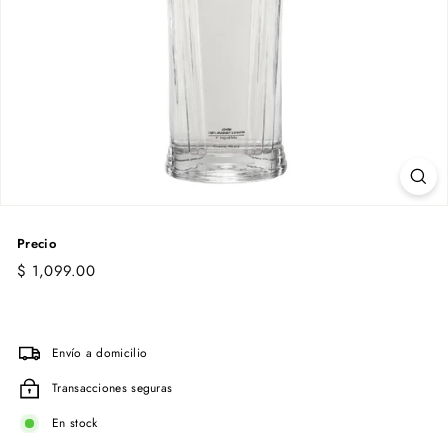
Precio
Precio
$
$ 1,099.00
habitual
1,099.00
Envío a domicilio
Transacciones seguras
En stock