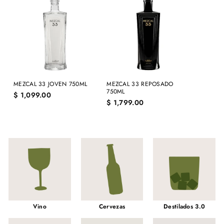
MEZCAL 33 JOVEN 750ML
MEZCAL 33 REPOSADO
750ML
$
$ 1,099.00
$
$ 1,799.00
1
1
,
,
0
7
9
9
9
9
.
.
0
0
0
0
Vino
Cervezas
Destilados 3.0