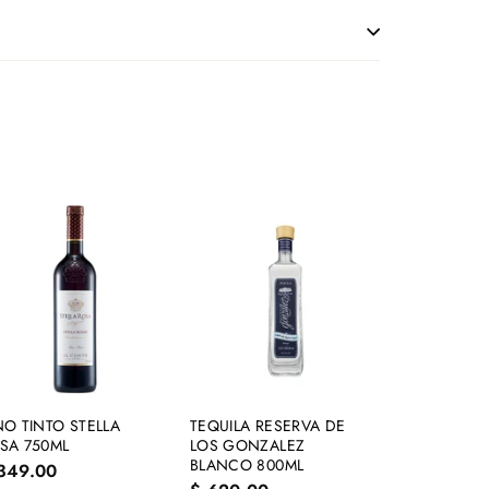
A
A
g
g
r
r
e
e
g
g
a
a
r
r
a
a
l
l
NO TINTO STELLA
TEQUILA RESERVA DE
c
c
SA 750ML
LOS GONZALEZ
a
a
BLANCO 800ML
$
349.00
r
r