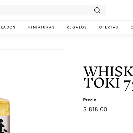
Buscar
ILADOS
MINIATURAS
REGALOS
OFERTAS
WHISK
TOKI 
Precio
$
Precio
$ 818.00
habitual
818.00