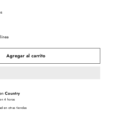
as
línea
Agregar al carrito
 en
Country
en 4 horas
ad en otras tiendas