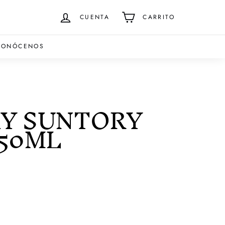
CUENTA
CARRITO
CONÓCENOS
Y SUNTORY
750ML