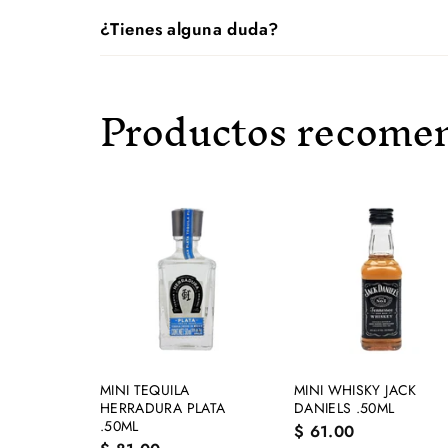
¿Tienes alguna duda?
Productos recome
A
g
r
e
g
a
r
a
l
MINI TEQUILA
MINI WHISKY JACK
c
HERRADURA PLATA
DANIELS .50ML
a
.50ML
$
$ 61.00
r