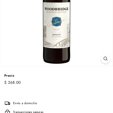
Precio
Precio
$
$ 268.00
habitual
268.00
Envío a domicilio
Transacciones seguras