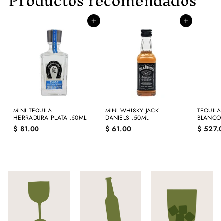
Productos recomendados
Agregar al carrito
Agregar al carrito
MINI TEQUILA
MINI WHISKY JACK
TEQUIL
HERRADURA PLATA .50ML
DANIELS .50ML
BLANCO
$
$
$ 81.00
$ 61.00
$ 527.
8
6
1
1
.
.
0
0
0
0