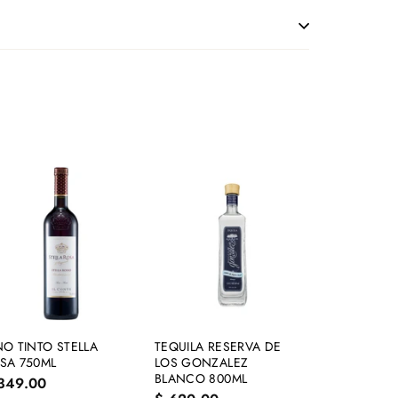
A
A
g
g
r
r
e
e
g
g
a
a
r
r
a
a
l
l
NO TINTO STELLA
TEQUILA RESERVA DE
c
c
SA 750ML
LOS GONZALEZ
a
a
BLANCO 800ML
$
349.00
r
r