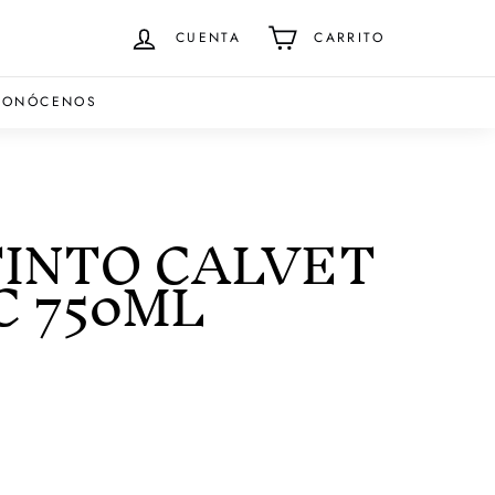
CUENTA
CARRITO
CONÓCENOS
TINTO CALVET
 750ML