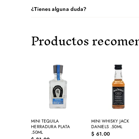
¿Tienes alguna duda?
Productos recome
A
g
r
e
g
a
r
a
l
MINI TEQUILA
MINI WHISKY JACK
c
HERRADURA PLATA
DANIELS .50ML
a
.50ML
$
$ 61.00
r