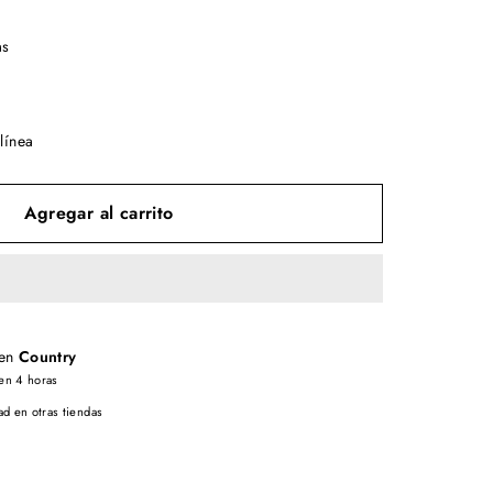
as
línea
Agregar al carrito
 en
Country
en 4 horas
ad en otras tiendas