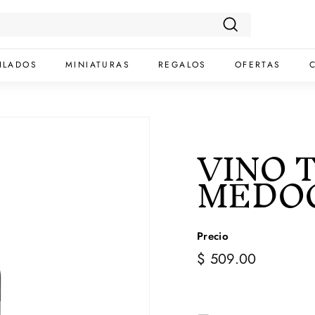
Buscar
ILADOS
MINIATURAS
REGALOS
OFERTAS
VINO 
MEDOC
Precio
$
Precio
$ 509.00
habitual
509.00