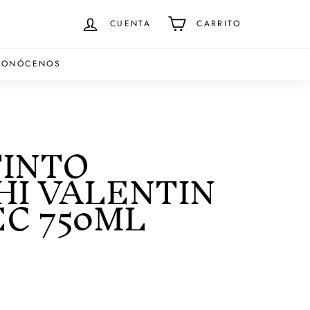
CUENTA
CARRITO
CONÓCENOS
TINTO
HI VALENTIN
C 750ML