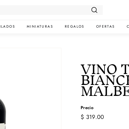
Buscar
ILADOS
MINIATURAS
REGALOS
OFERTAS
VINO 
BIANC
MALBE
Precio
$
Precio
$ 319.00
habitual
319.00