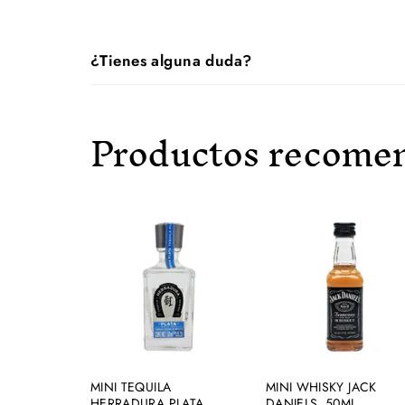
¿Tienes alguna duda?
Productos recome
A
g
r
e
g
a
r
a
l
MINI TEQUILA
MINI WHISKY JACK
c
HERRADURA PLATA
DANIELS .50ML