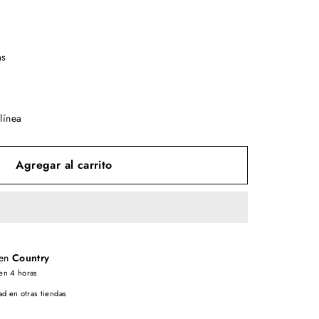
as
línea
Agregar al carrito
 en
Country
en 4 horas
ad en otras tiendas