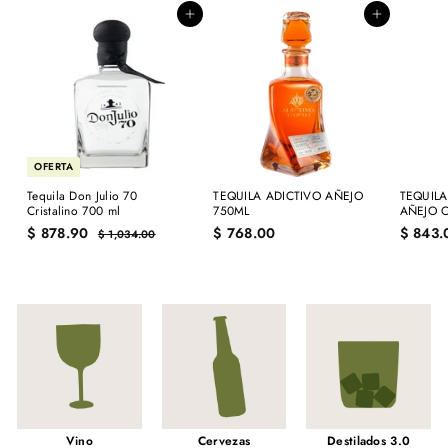
Agregar al carrito
Agregar al carrito
OFERTA
Tequila Don Julio 70
TEQUILA ADICTIVO AÑEJO
TEQUIL
Cristalino 700 ml
750ML
AÑEJO C
P
P
$
$
$ 878.90
$ 768.00
$ 843.
$
$ 1,034.00
r
r
1
8
7
e
e
,
7
6
c
c
0
8
8
i
i
3
.
.
4
o
o
.
d
h
9
0
0
e
a
0
0
0
o
b
f
i
e
t
r
u
t
a
a
l
Vino
Cervezas
Destilados 3.0