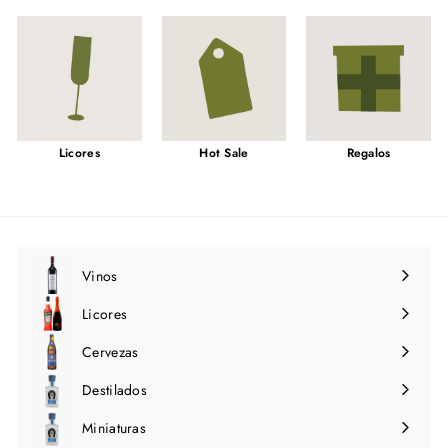
Licores
Hot Sale
Regalos
Vinos
Expandir
menú
Licores
Expandir
menú
Cervezas
Expandir
menú
Destilados
Expandir
menú
Miniaturas