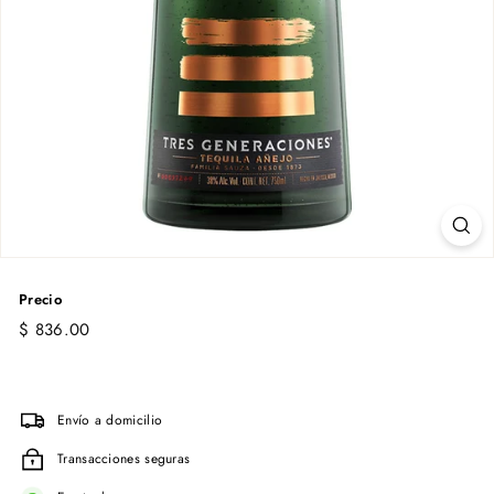
Precio
Precio
$
$ 836.00
habitual
836.00
Envío a domicilio
Transacciones seguras