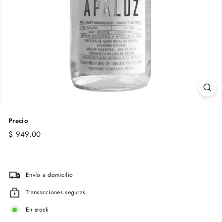
Precio
Precio
$
$ 949.00
habitual
949.00
Envío a domicilio
Transacciones seguras
En stock