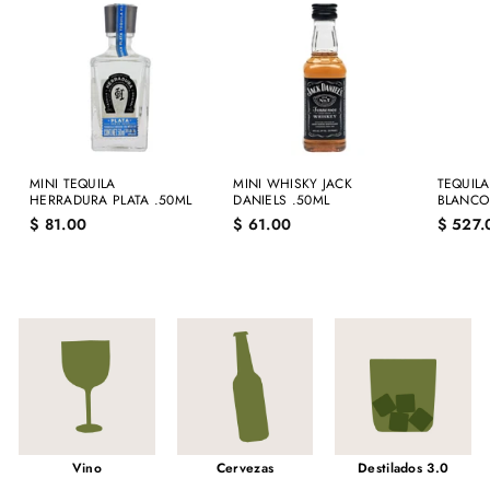
MINI TEQUILA
MINI WHISKY JACK
TEQUIL
HERRADURA PLATA .50ML
DANIELS .50ML
BLANCO
$
$
$ 81.00
$ 61.00
$ 527.
8
6
1
1
.
.
0
0
0
0
Vino
Cervezas
Destilados 3.0