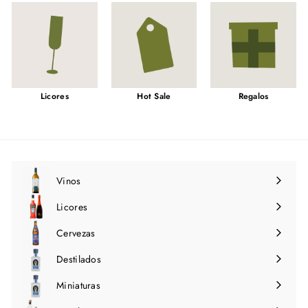
Licores
Hot Sale
Regalos
Vinos
Expandir
menú
Licores
Expandir
menú
Cervezas
Expandir
menú
Destilados
Expandir
menú
Miniaturas