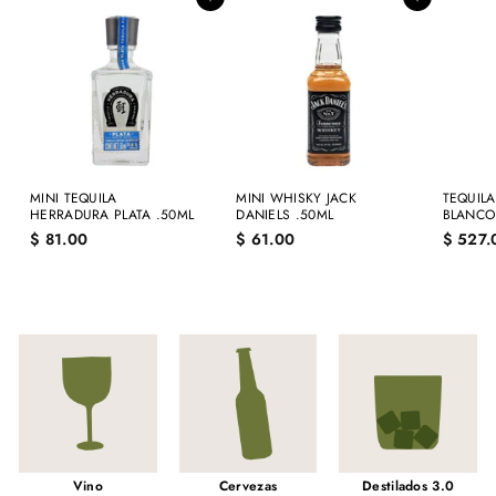
Agregar al carrito
Agregar al carrito
MINI TEQUILA
MINI WHISKY JACK
TEQUIL
HERRADURA PLATA .50ML
DANIELS .50ML
BLANCO
$
$
$ 81.00
$ 61.00
$ 527.
8
6
1
1
.
.
0
0
0
0
Vino
Cervezas
Destilados 3.0