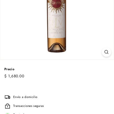
Precio
Precio
$
$ 1,680.00
habitual
1,680.00
Envío a domicilio
Transacciones seguras