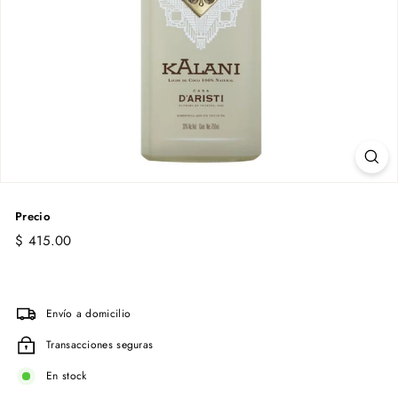
Precio
Precio
$
$ 415.00
habitual
415.00
Envío a domicilio
Transacciones seguras
En stock