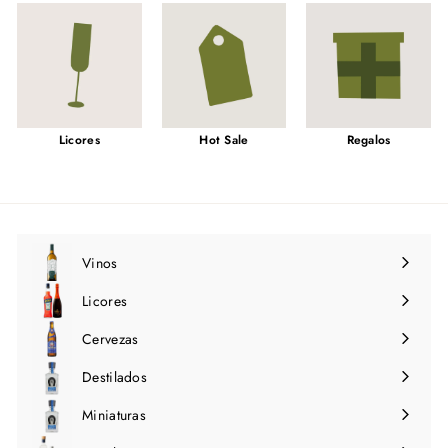
Licores
Hot Sale
Regalos
Vinos
Expandir
menú
Licores
Expandir
menú
Cervezas
Expandir
menú
Destilados
Expandir
menú
Miniaturas