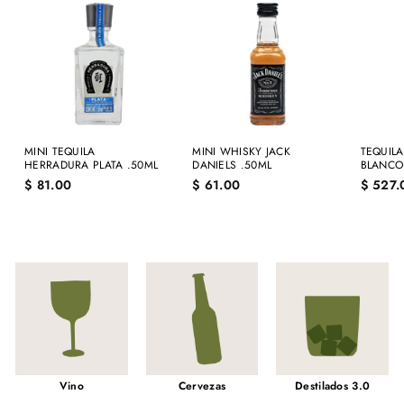
MINI TEQUILA
MINI WHISKY JACK
TEQUIL
HERRADURA PLATA .50ML
DANIELS .50ML
BLANCO
$
$
$ 81.00
$ 61.00
$ 527.
8
6
1
1
.
.
0
0
0
0
Vino
Cervezas
Destilados 3.0