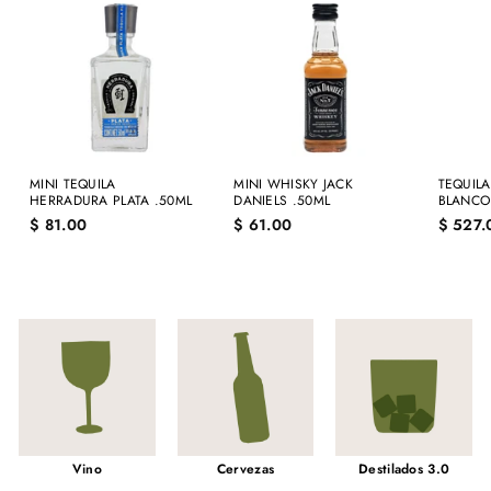
MINI TEQUILA
MINI WHISKY JACK
TEQUIL
HERRADURA PLATA .50ML
DANIELS .50ML
BLANCO
$
$
$ 81.00
$ 61.00
$ 527.
8
6
1
1
.
.
0
0
0
0
Vino
Cervezas
Destilados 3.0