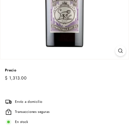
Precio
Precio
$
$ 1,313.00
habitual
1,313.00
Envío a domicilio
Transacciones seguras
En stock