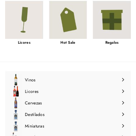
Licores
Hot Sale
Regalos
Vinos
Expandir
menú
Licores
Expandir
menú
Cervezas
Expandir
menú
Destilados
Expandir
menú
Miniaturas