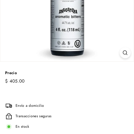
Precio
Precio
$
$ 405.00
habitual
405.00
Envío a domicilio
Transacciones seguras
En stock