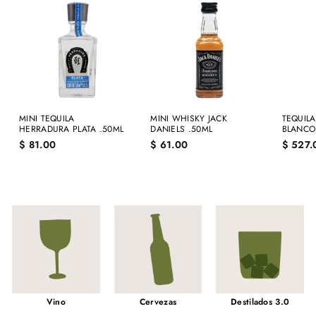
MINI TEQUILA
MINI WHISKY JACK
TEQUIL
HERRADURA PLATA .50ML
DANIELS .50ML
BLANCO
$
$
$ 81.00
$ 61.00
$ 527.
8
6
1
1
.
.
0
0
0
0
Vino
Cervezas
Destilados 3.0