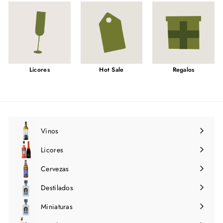
Licores
Hot Sale
Regalos
Vinos
Expandir
menú
Licores
Expandir
menú
Cervezas
Expandir
menú
Destilados
Expandir
menú
Miniaturas