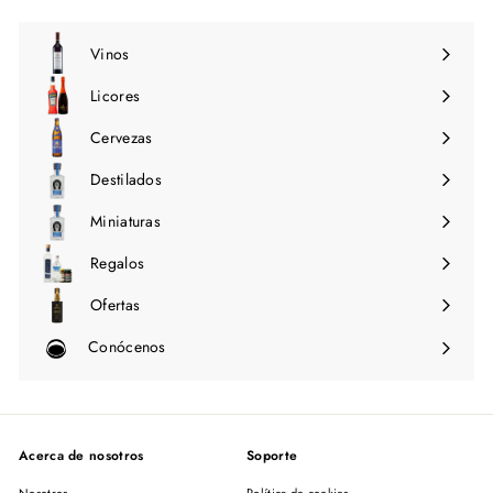
0
0
0
0
Vinos
Expandir
menú
Licores
Expandir
menú
Cervezas
Expandir
menú
Destilados
Expandir
menú
Miniaturas
Regalos
Ofertas
Conócenos
Expandir
menú
Acerca de nosotros
Soporte