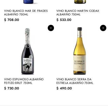
VINO BLANCO MAR DE FRADES
VINO BLANCO MARTIN CODAX
ALBARIÑO 750ML
ALBARIÑO 750ML
$
$
$ 708.00
$ 533.00
7
5
0
3
Agregar al carrito
Agregar al carrito
8
3
.
.
0
0
0
0
VINO ESPUMOSO ALBARIÑO
VINO BLANCO SERRA DA
FEITIZO BRUT 750ML
ESTRELA ALBARIÑO 750ML
$
$
$ 730.00
$ 490.00
7
4
3
9
0
0
.
.